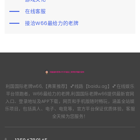
在线客服
接洽W66最给力的老牌
利国国际老牌w66,【弗莱推荐】💕线路【baidu.ag】💕在线娱乐
平台领跑者，W66最给力的老牌,利国国际老牌w66提供最新官网
入口、登录地址及APP下载，网页和手机版随时畅玩，涵盖全站娱
乐项目，包括真人、电子、电竞等，官方平台保证优质体验，客服
全天候为您服务！